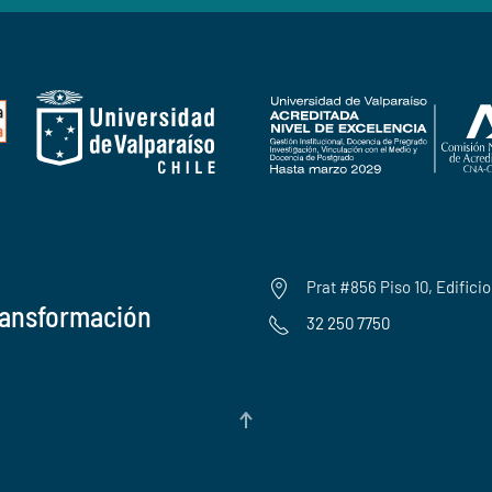
Prat #856 Piso 10, Edifici
ransformación
32 250 7750