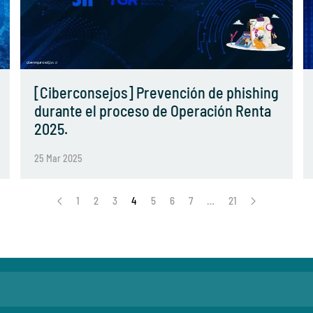
[Ciberconsejos] Prevención de phishing
durante el proceso de Operación Renta
2025.
25 Mar 2025
1
2
3
4
5
6
7
…
21