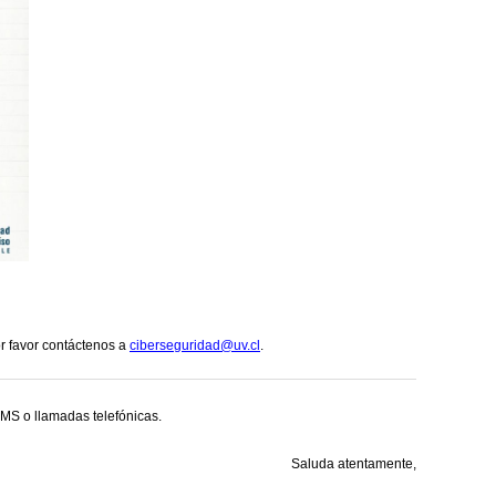
or favor contáctenos a
ciberseguridad@uv.cl
.
SMS o llamadas telefónicas.
Saluda atentamente,