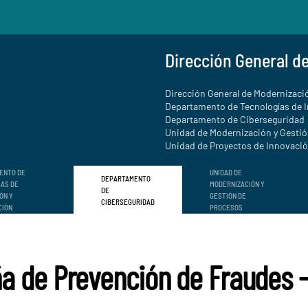
Dirección General d
Dirección General de Modernizació
Departamento de Tecnologías de 
Departamento de Ciberseguridad
Unidad de Modernización y Gesti
Unidad de Proyectos de Innovación
ENTO DE
UNIDAD DE
DEPARTAMENTO
ÍAS DE
MODERNIZACIÓN Y
DE
ÓN Y
GESTIÓN DE
CIBERSEGURIDAD
CIÓN
PROCESOS
 de Prevención de Fraudes -