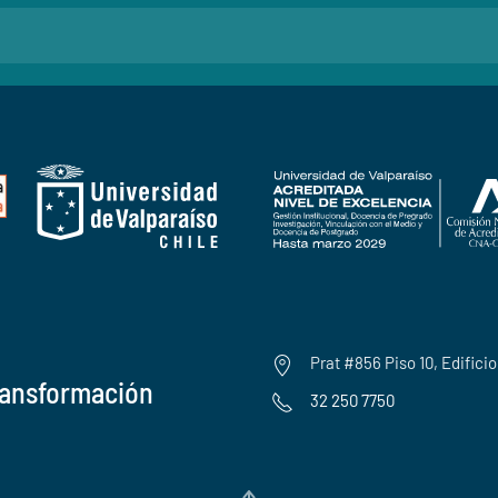
Prat #856 Piso 10, Edifici
ransformación
32 250 7750