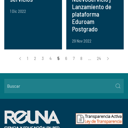
Lanzamiento de
1 Dic 2022
plataforma
Eduroam
Postgrado
29 Nov 2022
1
2
3
4
5
6
7
8
…
24