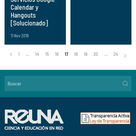
Calendar y
Hangouts
[Solucionado]
11 Nov 2019
1
…
14
15
16
17
18
19
20
…
24