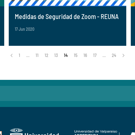
Medidas de Seguridad de Zoom - REUNA
17 Jun 2020
1
…
11
12
13
14
15
16
17
…
24