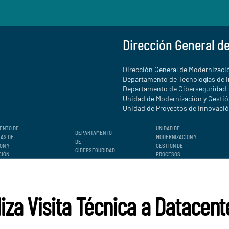
Dirección General d
Dirección General de Modernizació
Departamento de Tecnologías de 
Departamento de Ciberseguridad
Unidad de Modernización y Gesti
Unidad de Proyectos de Innovación
ENTO DE
UNIDAD DE
DEPARTAMENTO
ÍAS DE
MODERNIZACIÓN Y
DE
ÓN Y
GESTIÓN DE
CIBERSEGURIDAD
CIÓN
PROCESOS
liza Visita Técnica a Datacen