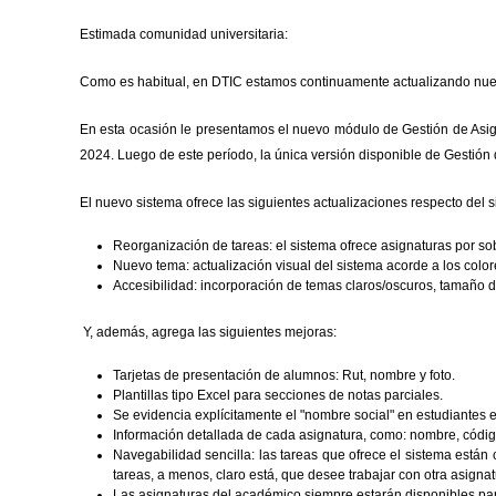
Estimada
comunidad universitaria
:
Como es habitual, en DTIC estamos continuamente actualizando nuest
En esta ocasión le presentamos el nuevo módulo de Gestión de Asign
2024. Luego de este período, la única versión disponible de Gestión 
E
l nuevo sistema ofrece las siguientes actualizaciones respecto del s
Reorganización de tareas: el sistema ofrece asignaturas por so
Nuevo tema: actualización visual del sistema acorde a los color
Accesibilidad: incorporación de temas claros/oscuros, tamaño d
Y
,
además, agrega las siguientes mejoras:
Tarjetas de presentación de alumnos: Rut, nombre y foto.
Plantillas tipo Excel para secciones de notas parciales.
Se evidencia explícitamente el "nombre social" en estudiantes 
Información detallada de cada asignatura, como: nombre, códig
Navegabilidad sencilla: las tareas que ofrece el sistema están
tareas, a menos, claro está, que desee trabajar con otra asignat
Las asignaturas del académico siempre estarán disponibles pa