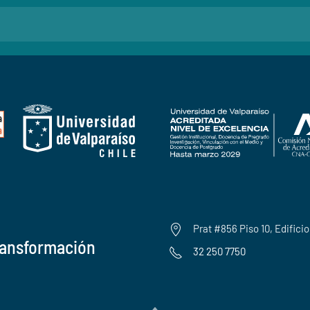
Prat #856 Piso 10, Edifici
ransformación
32 250 7750