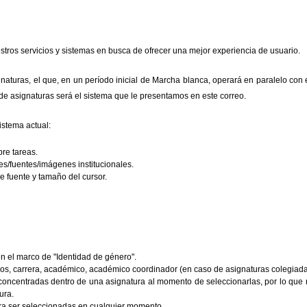
ros servicios y sistemas en busca de ofrecer una mejor experiencia de usuario.
aturas, el que, en un período inicial de Marcha blanca, operará en paralelo con 
de asignaturas será el sistema que le presentamos en este correo.
istema actual:
bre tareas.
es/fuentes/imágenes institucionales.
e fuente y tamaño del cursor.
en el marco de "Identidad de género".
os, carrera, académico, académico coordinador (en caso de asignaturas colegiadas
 concentradas dentro de una asignatura al momento de seleccionarlas, por lo que no
ura.
ra ser seleccionadas en cualquier momento.