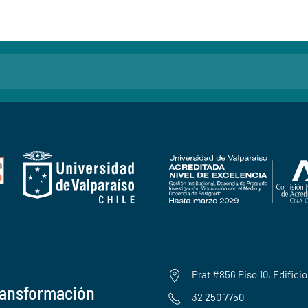
Prat #856 Piso 10, Edifici
ransformación
32 250 7750