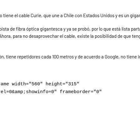
o tiene el cable Curie, que une a Chile con Estados Unidos y es un giga
sta de fibra óptica gigantesca y ya se probó, por lo que está lista par
Ahora, para no desaprovechar el cable, existe la posibilidad de que te
n, tiene repetidores cada 100 metros y de acuerdo a Google, no tiene 
rame width="560" height="315"
rel=0&amp;showinfo=0" frameborder="0"