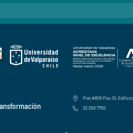
Prat #856 Piso 10, Edifici
ransformación
32 250 7750